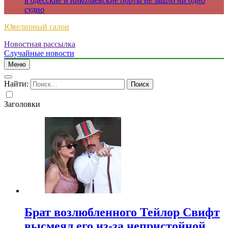
в одесские и николаевские порты не зашло ни одно
судно
Ювелирный салон
Новостная рассылка
Случайные новости
Меню
Найти:
Заголовки
Брат возлюбленного Тейлор Свифт
высмеял его из-за непристойной