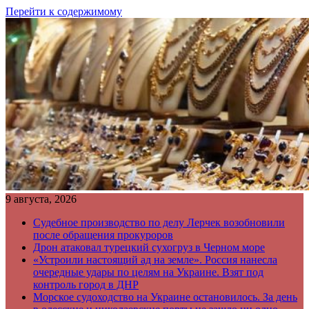
Перейти к содержимому
9 августа, 2026
Судебное производство по делу Лерчек возобновили
после обращения прокуроров
Дрон атаковал турецкий сухогруз в Черном море
«Устроили настоящий ад на земле». Россия нанесла
очередные удары по целям на Украине. Взят под
контроль город в ДНР
Морское судоходство на Украине остановилось. За день