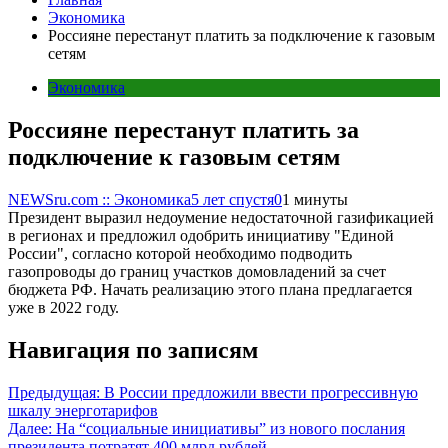
Экономика
Россияне перестанут платить за подключение к газовым
сетям
Экономика
Россияне перестанут платить за
подключение к газовым сетям
NEWSru.com :: Экономика
5 лет спустя
0
1 минуты
Президент выразил недоумение недостаточной газификацией
в регионах и предложил одобрить инициативу "Единой
России", согласно которой необходимо подводить
газопроводы до границ участков домовладений за счет
бюджета РФ. Начать реализацию этого плана предлагается
уже в 2022 году.
Навигация по записям
Предыдущая:
В России предложили ввести прогрессивную
шкалу энерготарифов
Далее:
На “социальные инициативы” из нового послания
президента потратят 400 млрд рублей