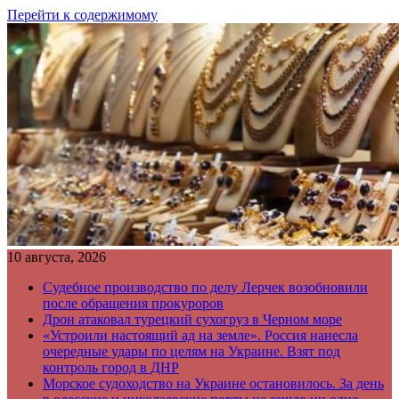
Перейти к содержимому
10 августа, 2026
Судебное производство по делу Лерчек возобновили
после обращения прокуроров
Дрон атаковал турецкий сухогруз в Черном море
«Устроили настоящий ад на земле». Россия нанесла
очередные удары по целям на Украине. Взят под
контроль город в ДНР
Морское судоходство на Украине остановилось. За день