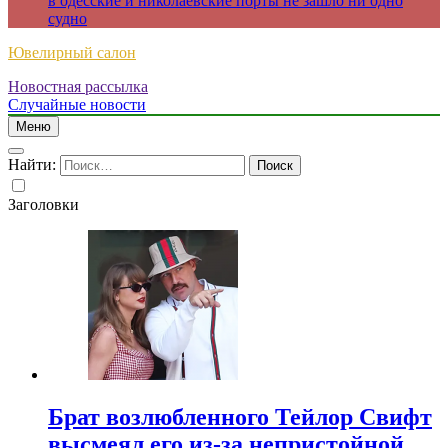
в одесские и николаевские порты не зашло ни одно
судно
Ювелирный салон
Новостная рассылка
Случайные новости
Меню
Найти:
Заголовки
Брат возлюбленного Тейлор Свифт
высмеял его из-за непристойной