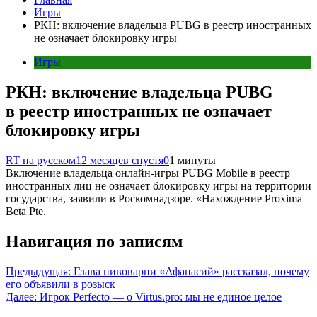
Игры
РКН: включение владельца PUBG в реестр иностранных
не означает блокировку игры
Игры
РКН: включение владельца PUBG
в реестр иностранных не означает
блокировку игры
RT на русском
12 месяцев спустя
0
1 минуты
Включение владельца онлайн-игры PUBG Mobile в реестр
иностранных лиц не означает блокировку игры на территории
государства, заявили в Роскомнадзоре. «Нахождение Proxima
Beta Pte.
Навигация по записям
Предыдущая:
Глава пивоварни «Афанасий» рассказал, почему
его объявили в розыск
Далее:
Игрок Perfecto — о Virtus.pro: мы не единое целое