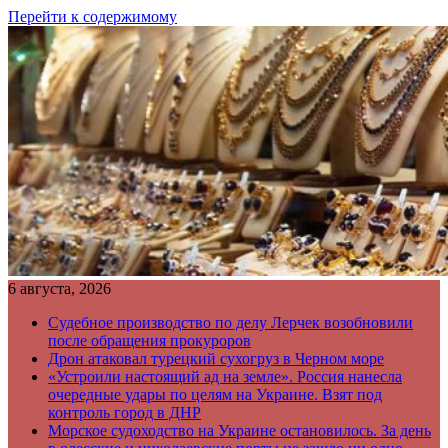
Перейти к содержимому
6 августа, 2026
Судебное производство по делу Лерчек возобновили
после обращения прокуроров
Дрон атаковал турецкий сухогруз в Черном море
«Устроили настоящий ад на земле». Россия нанесла
очередные удары по целям на Украине. Взят под
контроль город в ДНР
Морское судоходство на Украине остановилось. За день