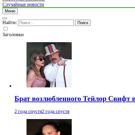
Случайные новости
Меню
Найти:
Заголовки
Брат возлюбленного Тейлор Свифт в
2 года спустя
2 года спустя