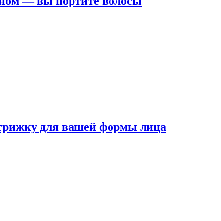
ном — вы портите волосы
трижку для вашей формы лица