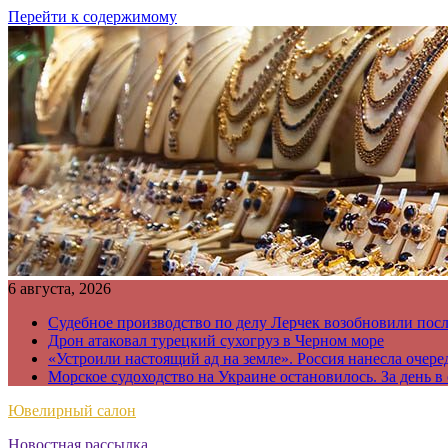
Перейти к содержимому
6 августа, 2026
Судебное производство по делу Лерчек возобновили пос
Дрон атаковал турецкий сухогруз в Черном море
«Устроили настоящий ад на земле». Россия нанесла очере
Морское судоходство на Украине остановилось. За день в
Ювелирный салон
Новостная рассылка