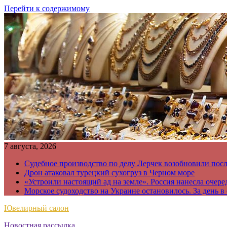
Перейти к содержимому
7 августа, 2026
Судебное производство по делу Лерчек возобновили пос
Дрон атаковал турецкий сухогруз в Черном море
«Устроили настоящий ад на земле». Россия нанесла очере
Морское судоходство на Украине остановилось. За день в
Ювелирный салон
Новостная рассылка