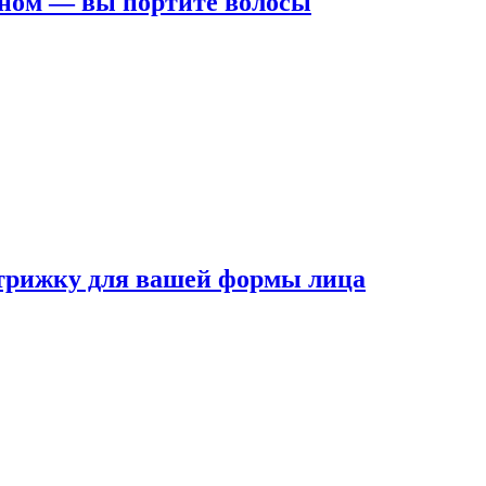
ном — вы портите волосы
трижку для вашей формы лица