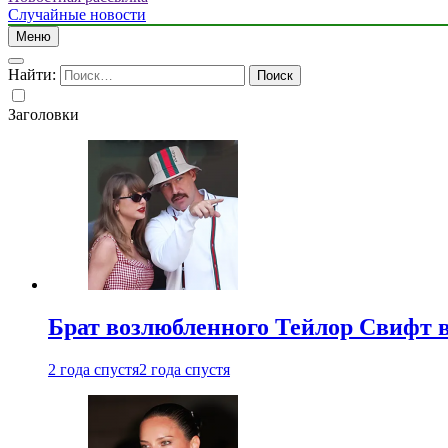
Случайные новости
Меню
Найти:
Заголовки
Брат возлюбленного Тейлор Свифт в
2 года спустя
2 года спустя