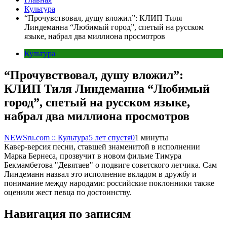
Культура
“Прочувствовал, душу вложил”: КЛИП Тиля
Линдеманна “Любимый город”, спетый на русском
языке, набрал два миллиона просмотров
Культура
“Прочувствовал, душу вложил”:
КЛИП Тиля Линдеманна “Любимый
город”, спетый на русском языке,
набрал два миллиона просмотров
NEWSru.com :: Культура
5 лет спустя
0
1 минуты
Кавер-версия песни, ставшей знаменитой в исполнении
Марка Бернеса, прозвучит в новом фильме Тимура
Бекмамбетова "Девятаев" о подвиге советского летчика. Сам
Линдеманн назвал это исполнение вкладом в дружбу и
понимание между народами: российские поклонники также
оценили жест певца по достоинству.
Навигация по записям