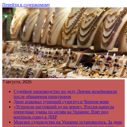
Перейти к содержимому
7 августа, 2026
Судебное производство по делу Лерчек возобновили
после обращения прокуроров
Дрон атаковал турецкий сухогруз в Черном море
«Устроили настоящий ад на земле». Россия нанесла
очередные удары по целям на Украине. Взят под
контроль город в ДНР
Морское судоходство на Украине остановилось. За день