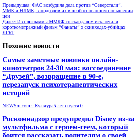
Предыдущая:
ФАС возбудила дела против “Северстали”,
ММК и НЛМК, заподозрив их в необоснованном повышении
цен
Далее:
Из программы ММКФ со скандалом исключили
короткометражный фильм “Фанаты” о скинхедах-убийцах
ЛГБТ
Похожие новости
Самые заметные новинки онлайн-
кинотеатров 24-30 мая: воссоединение
“Друзей”, возвращение в 90-е,
перезапуск психотерапевтических
историй
NEWSru.com :: Культура
5 лет спустя
0
Роскомнадзор предупредил Disney из-за
мультфильма c героем-геем, который
боится рассказать родителям о своей