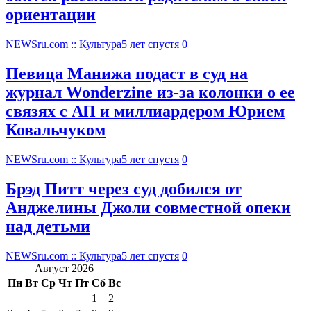
ориентации
NEWSru.com :: Культура
5 лет спустя
0
Певица Манижа подаст в суд на
журнал Wonderzine из-за колонки о ее
связях с АП и миллиардером Юрием
Ковальчуком
NEWSru.com :: Культура
5 лет спустя
0
Брэд Питт через суд добился от
Анджелины Джоли совместной опеки
над детьми
NEWSru.com :: Культура
5 лет спустя
0
Август 2026
Пн
Вт
Ср
Чт
Пт
Сб
Вс
1
2