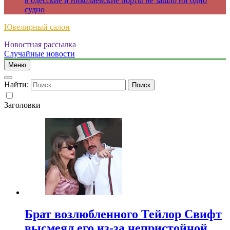
в одесские и николаевские порты не зашло ни одно
судно
Ювелирный салон
Новостная рассылка
Случайные новости
Меню
Найти:
Заголовки
Брат возлюбленного Тейлор Свифт
высмеял его из-за непристойной