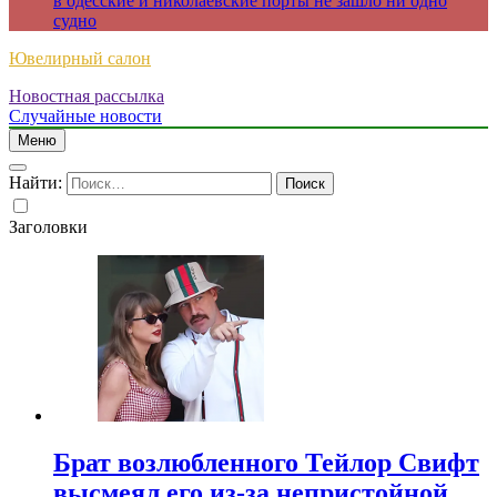
в одесские и николаевские порты не зашло ни одно
судно
Ювелирный салон
Новостная рассылка
Случайные новости
Меню
Найти:
Заголовки
Брат возлюбленного Тейлор Свифт
высмеял его из-за непристойной