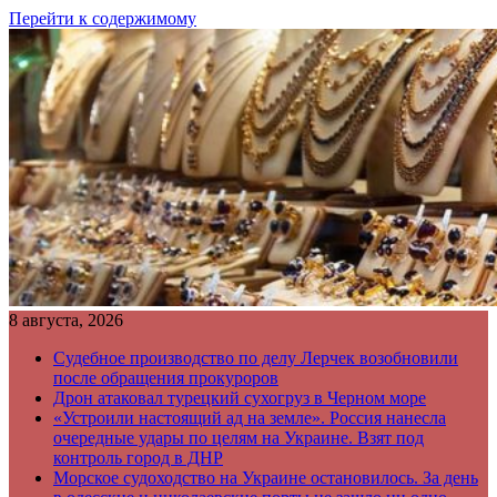
Перейти к содержимому
8 августа, 2026
Судебное производство по делу Лерчек возобновили
после обращения прокуроров
Дрон атаковал турецкий сухогруз в Черном море
«Устроили настоящий ад на земле». Россия нанесла
очередные удары по целям на Украине. Взят под
контроль город в ДНР
Морское судоходство на Украине остановилось. За день