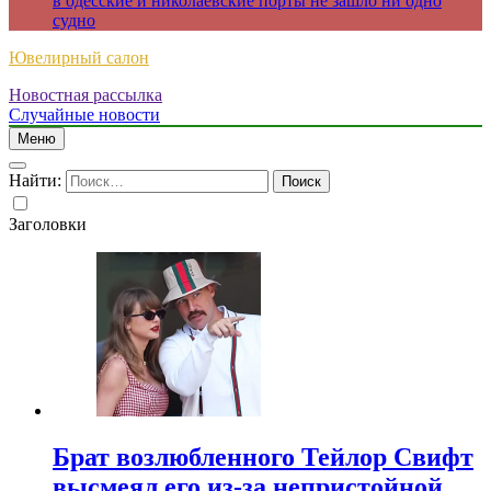
в одесские и николаевские порты не зашло ни одно
судно
Ювелирный салон
Новостная рассылка
Случайные новости
Меню
Найти:
Заголовки
Брат возлюбленного Тейлор Свифт
высмеял его из-за непристойной