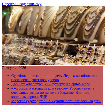
Перейти к содержимому
7 августа, 2026
Судебное производство по делу Лерчек возобновили
после обращения прокуроров
Дрон атаковал турецкий сухогруз в Черном море
«Устроили настоящий ад на земле». Россия нанесла
очередные удары по целям на Украине. Взят под
контроль город в ДНР
Морское судоходство на Украине остановилось. За день