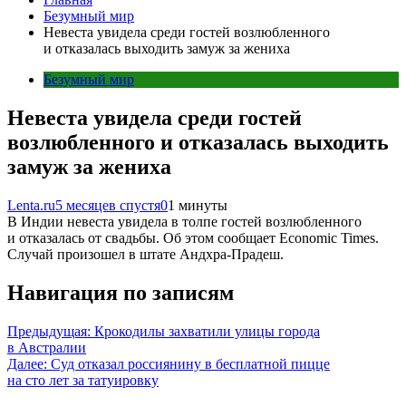
Безумный мир
Невеста увидела среди гостей возлюбленного
и отказалась выходить замуж за жениха
Безумный мир
Невеста увидела среди гостей
возлюбленного и отказалась выходить
замуж за жениха
Lenta.ru
5 месяцев спустя
0
1 минуты
В Индии невеста увидела в толпе гостей возлюбленного
и отказалась от свадьбы. Об этом сообщает Economic Times.
Случай произошел в штате Андхра-Прадеш.
Навигация по записям
Предыдущая:
Крокодилы захватили улицы города
в Австралии
Далее:
Суд отказал россиянину в бесплатной пицце
на сто лет за татуировку