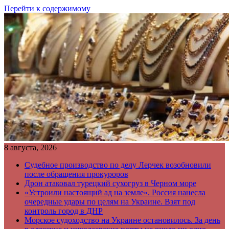
Перейти к содержимому
8 августа, 2026
Судебное производство по делу Лерчек возобновили
после обращения прокуроров
Дрон атаковал турецкий сухогруз в Черном море
«Устроили настоящий ад на земле». Россия нанесла
очередные удары по целям на Украине. Взят под
контроль город в ДНР
Морское судоходство на Украине остановилось. За день