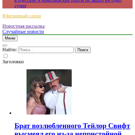
в одесские и николаевские порты не зашло ни одно
судно
Ювелирный салон
Новостная рассылка
Случайные новости
Меню
Найти:
Заголовки
Брат возлюбленного Тейлор Свифт
высмеял его из-за непристойной