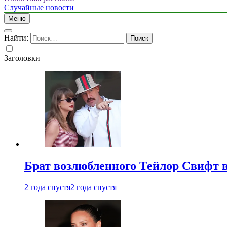
Случайные новости
Меню
Найти:
Заголовки
Брат возлюбленного Тейлор Свифт в
2 года спустя
2 года спустя