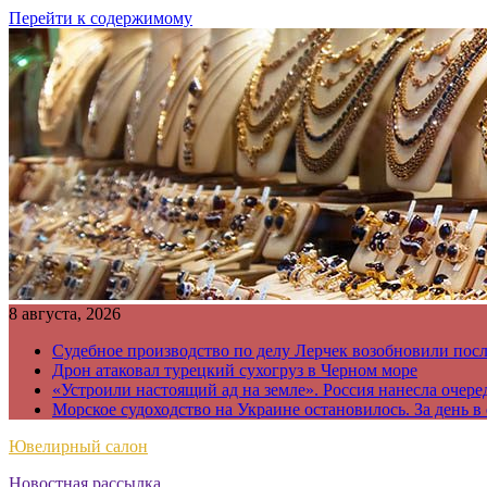
Перейти к содержимому
8 августа, 2026
Судебное производство по делу Лерчек возобновили пос
Дрон атаковал турецкий сухогруз в Черном море
«Устроили настоящий ад на земле». Россия нанесла очере
Морское судоходство на Украине остановилось. За день в
Ювелирный салон
Новостная рассылка