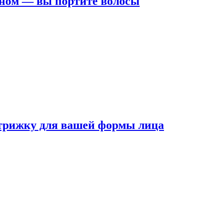
ном — вы портите волосы
трижку для вашей формы лица