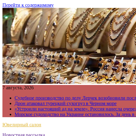
Перейти к содержимому
7 августа, 2026
Судебное производство по делу Лерчек возобновили пос
Дрон атаковал турецкий сухогруз в Черном море
«Устроили настоящий ад на земле». Россия нанесла очере
Морское судоходство на Украине остановилось. За день в
Ювелирный салон
Новостная рассылка