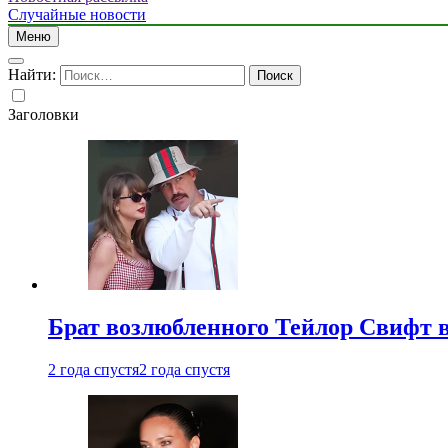
Случайные новости
Меню
Найти:
Заголовки
Брат возлюбленного Тейлор Свифт в
2 года спустя
2 года спустя