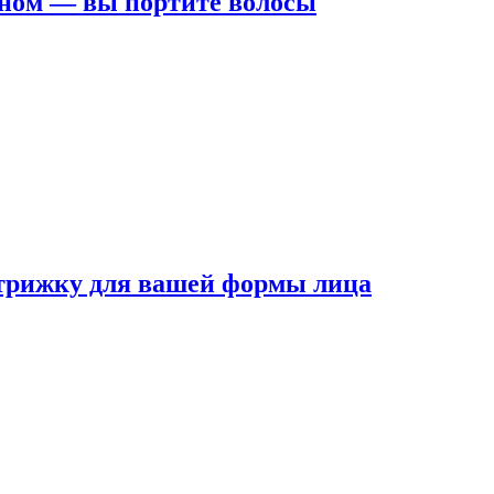
ном — вы портите волосы
трижку для вашей формы лица