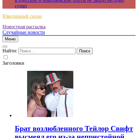
в одесские и николаевские порты не зашло ни одно
судно
Ювелирный салон
Новостная рассылка
Случайные новости
Меню
Найти:
Заголовки
Брат возлюбленного Тейлор Свифт
высмеял его из-за непристойной