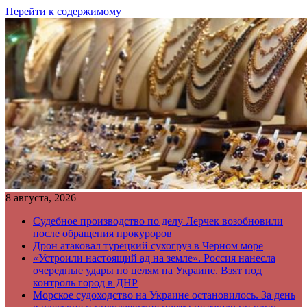
Перейти к содержимому
8 августа, 2026
Судебное производство по делу Лерчек возобновили
после обращения прокуроров
Дрон атаковал турецкий сухогруз в Черном море
«Устроили настоящий ад на земле». Россия нанесла
очередные удары по целям на Украине. Взят под
контроль город в ДНР
Морское судоходство на Украине остановилось. За день