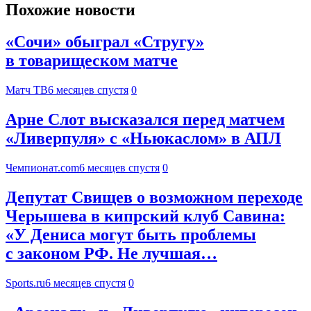
Похожие новости
«Сочи» обыграл «Стругу»
в товарищеском матче
Матч ТВ
6 месяцев спустя
0
Арне Слот высказался перед матчем
«Ливерпуля» с «Ньюкаслом» в АПЛ
Чемпионат.com
6 месяцев спустя
0
Депутат Свищев о возможном переходе
Черышева в кипрский клуб Савина:
«У Дениса могут быть проблемы
с законом РФ. Не лучшая…
Sports.ru
6 месяцев спустя
0