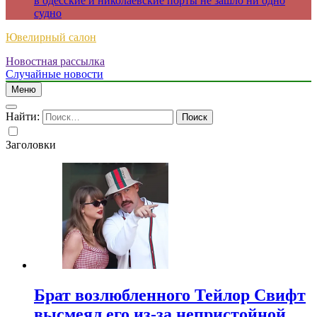
в одесские и николаевские порты не зашло ни одно
судно
Ювелирный салон
Новостная рассылка
Случайные новости
Меню
Найти:
Заголовки
Брат возлюбленного Тейлор Свифт
высмеял его из-за непристойной