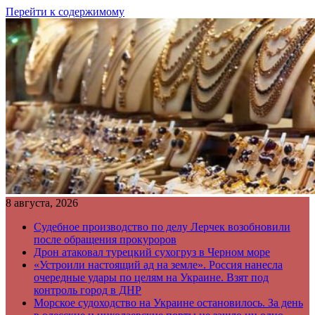
Перейти к содержимому
8 августа, 2026
Судебное производство по делу Лерчек возобновили
после обращения прокуроров
Дрон атаковал турецкий сухогруз в Черном море
«Устроили настоящий ад на земле». Россия нанесла
очередные удары по целям на Украине. Взят под
контроль город в ДНР
Морское судоходство на Украине остановилось. За день