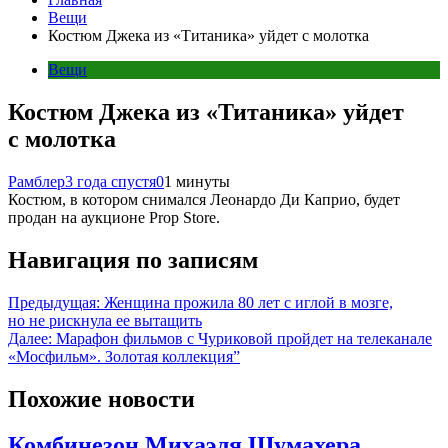
Вещи
Костюм Джека из «Титаника» уйдет с молотка
Вещи
Костюм Джека из «Титаника» уйдет
с молотка
Рамблер
3 года спустя
0
1 минуты
Костюм, в котором снимался Леонардо Ди Каприо, будет
продан на аукционе Prop Store.
Навигация по записям
Предыдущая:
Женщина прожила 80 лет с иглой в мозге,
но не рискнула ее вытащить
Далее:
Марафон фильмов с Чуриковой пройдет на телеканале
«Мосфильм». Золотая коллекция”
Похожие новости
Комбинезон Михаэля Шумахера