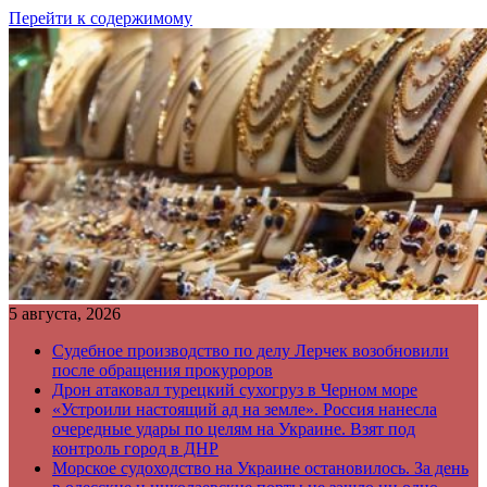
Перейти к содержимому
5 августа, 2026
Судебное производство по делу Лерчек возобновили
после обращения прокуроров
Дрон атаковал турецкий сухогруз в Черном море
«Устроили настоящий ад на земле». Россия нанесла
очередные удары по целям на Украине. Взят под
контроль город в ДНР
Морское судоходство на Украине остановилось. За день