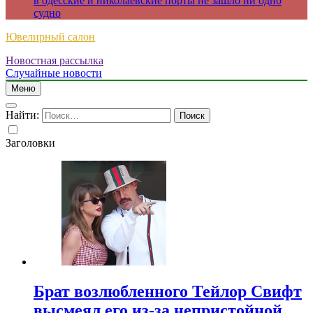
в одесские и николаевские порты не зашло ни одно
судно
Ювелирный салон
Новостная рассылка
Случайные новости
Меню
Найти:
Заголовки
Брат возлюбленного Тейлор Свифт
высмеял его из-за непристойной