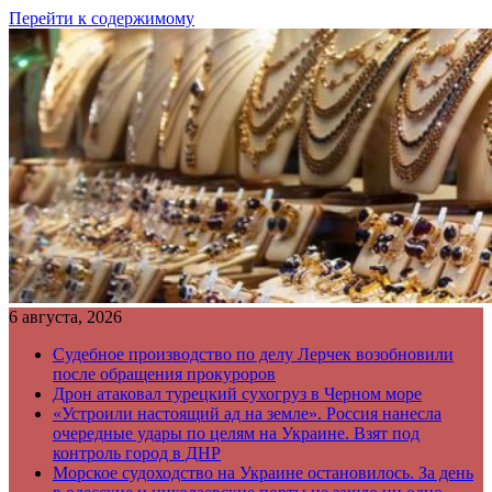
Перейти к содержимому
6 августа, 2026
Судебное производство по делу Лерчек возобновили
после обращения прокуроров
Дрон атаковал турецкий сухогруз в Черном море
«Устроили настоящий ад на земле». Россия нанесла
очередные удары по целям на Украине. Взят под
контроль город в ДНР
Морское судоходство на Украине остановилось. За день