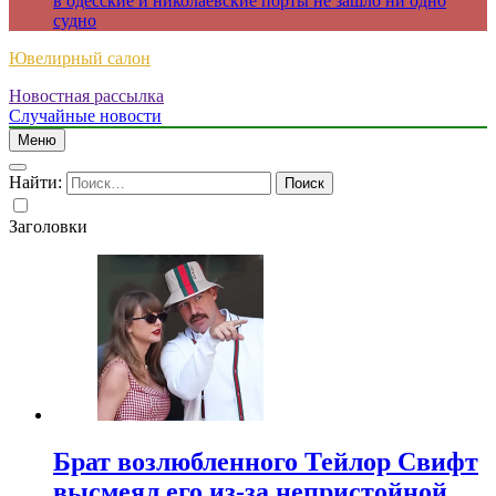
в одесские и николаевские порты не зашло ни одно
судно
Ювелирный салон
Новостная рассылка
Случайные новости
Меню
Найти:
Заголовки
Брат возлюбленного Тейлор Свифт
высмеял его из-за непристойной