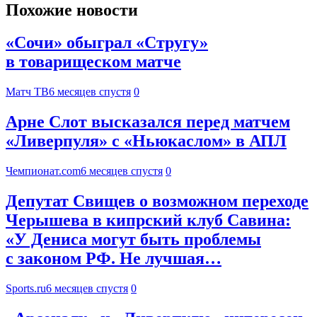
Похожие новости
«Сочи» обыграл «Стругу»
в товарищеском матче
Матч ТВ
6 месяцев спустя
0
Арне Слот высказался перед матчем
«Ливерпуля» с «Ньюкаслом» в АПЛ
Чемпионат.com
6 месяцев спустя
0
Депутат Свищев о возможном переходе
Черышева в кипрский клуб Савина:
«У Дениса могут быть проблемы
с законом РФ. Не лучшая…
Sports.ru
6 месяцев спустя
0