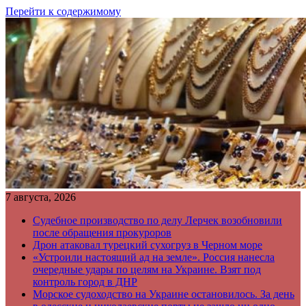
Перейти к содержимому
7 августа, 2026
Судебное производство по делу Лерчек возобновили
после обращения прокуроров
Дрон атаковал турецкий сухогруз в Черном море
«Устроили настоящий ад на земле». Россия нанесла
очередные удары по целям на Украине. Взят под
контроль город в ДНР
Морское судоходство на Украине остановилось. За день