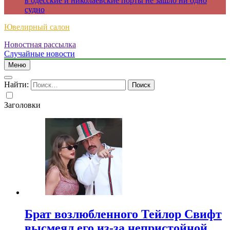
в одесские и николаевские порты не зашло ни одно
судно
Ювелирный салон
Новостная рассылка
Случайные новости
Меню
Найти:
Заголовки
Брат возлюбленного Тейлор Свифт
высмеял его из-за непристойной