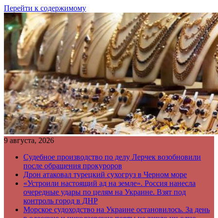
Перейти к содержимому
9 августа, 2026
Судебное производство по делу Лерчек возобновили
после обращения прокуроров
Дрон атаковал турецкий сухогруз в Черном море
«Устроили настоящий ад на земле». Россия нанесла
очередные удары по целям на Украине. Взят под
контроль город в ДНР
Морское судоходство на Украине остановилось. За день