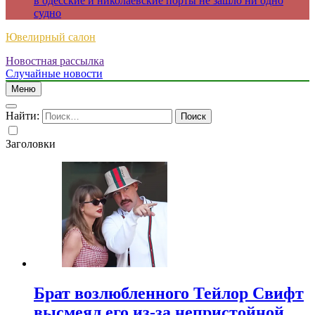
в одесские и николаевские порты не зашло ни одно
судно
Ювелирный салон
Новостная рассылка
Случайные новости
Меню
Найти:
Заголовки
Брат возлюбленного Тейлор Свифт
высмеял его из-за непристойной