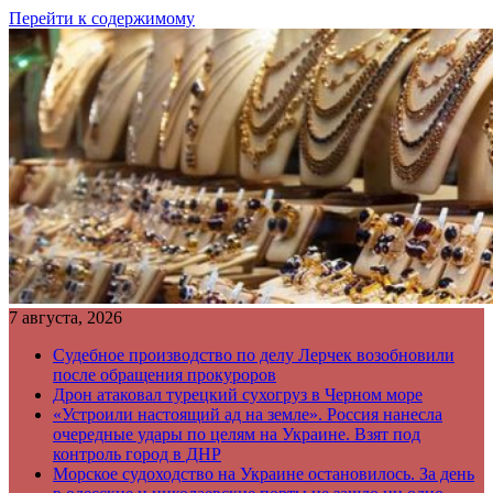
Перейти к содержимому
7 августа, 2026
Судебное производство по делу Лерчек возобновили
после обращения прокуроров
Дрон атаковал турецкий сухогруз в Черном море
«Устроили настоящий ад на земле». Россия нанесла
очередные удары по целям на Украине. Взят под
контроль город в ДНР
Морское судоходство на Украине остановилось. За день