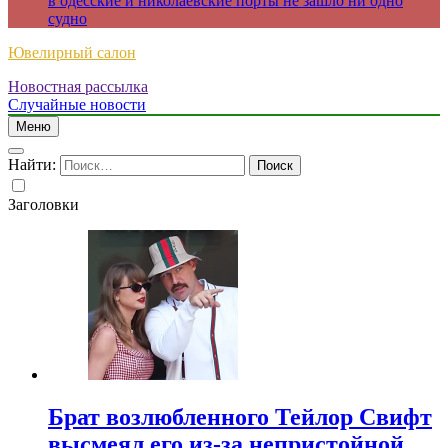
в одесские и николаевские порты не зашло ни одно
судно
Ювелирный салон
Новостная рассылка
Случайные новости
Меню
Найти:
Заголовки
Брат возлюбленного Тейлор Свифт
высмеял его из-за непристойной