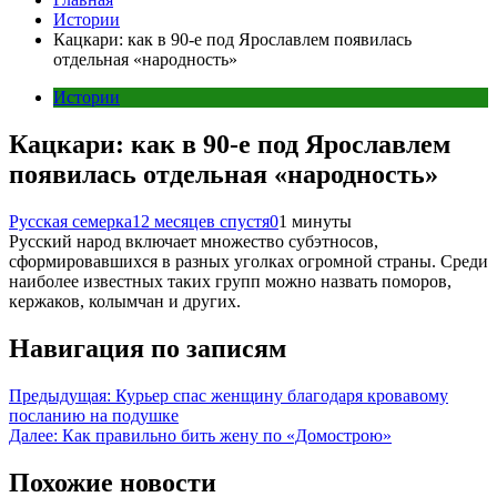
Истории
Кацкари: как в 90-е под Ярославлем появилась
отдельная «народность»‎
Истории
Кацкари: как в 90-е под Ярославлем
появилась отдельная «народность»‎
Русская семерка
12 месяцев спустя
0
1 минуты
Русский народ включает множество субэтносов,
сформировавшихся в разных уголках огромной страны. Среди
наиболее известных таких групп можно назвать поморов,
кержаков, колымчан и других.
Навигация по записям
Предыдущая:
Курьер спас женщину благодаря кровавому
посланию на подушке
Далее:
Как правильно бить жену по «Домострою»
Похожие новости