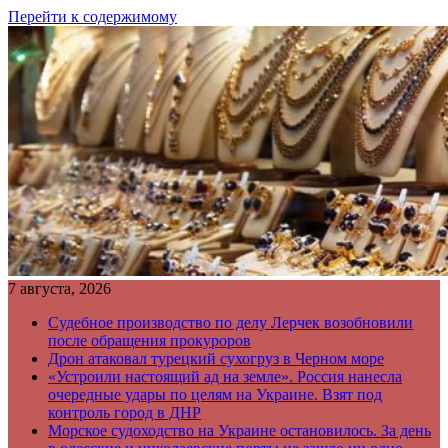
Перейти к содержимому
7 августа, 2026
Судебное производство по делу Лерчек возобновили
после обращения прокуроров
Дрон атаковал турецкий сухогруз в Черном море
«Устроили настоящий ад на земле». Россия нанесла
очередные удары по целям на Украине. Взят под
контроль город в ДНР
Морское судоходство на Украине остановилось. За день