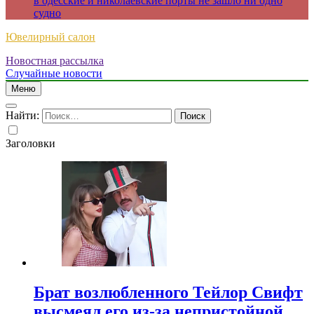
в одесские и николаевские порты не зашло ни одно
судно
Ювелирный салон
Новостная рассылка
Случайные новости
Меню
Найти:
Заголовки
Брат возлюбленного Тейлор Свифт
высмеял его из-за непристойной