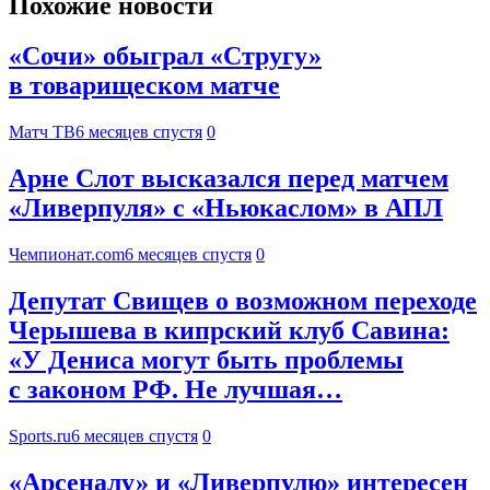
Похожие новости
«Сочи» обыграл «Стругу»
в товарищеском матче
Матч ТВ
6 месяцев спустя
0
Арне Слот высказался перед матчем
«Ливерпуля» с «Ньюкаслом» в АПЛ
Чемпионат.com
6 месяцев спустя
0
Депутат Свищев о возможном переходе
Черышева в кипрский клуб Савина:
«У Дениса могут быть проблемы
с законом РФ. Не лучшая…
Sports.ru
6 месяцев спустя
0
«Арсеналу» и «Ливерпулю» интересен