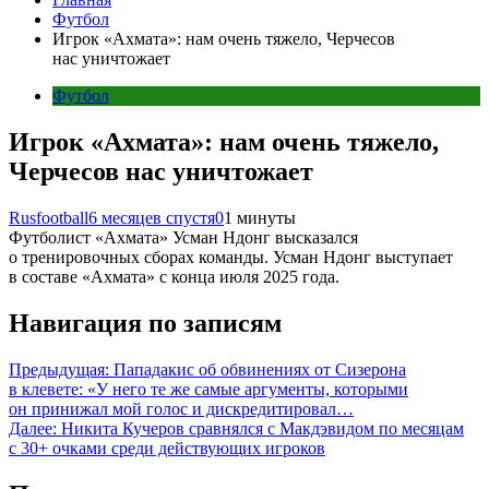
Футбол
Игрок «Ахмата»: нам очень тяжело, Черчесов
нас уничтожает
Футбол
Игрок «Ахмата»: нам очень тяжело,
Черчесов нас уничтожает
Rusfootball
6 месяцев спустя
0
1 минуты
Футболист «Ахмата» Усман Ндонг высказался
о тренировочных сборах команды. Усман Ндонг выступает
в составе «Ахмата» с конца июля 2025 года.
Навигация по записям
Предыдущая:
Пападакис об обвинениях от Сизерона
в клевете: «У него те же самые аргументы, которыми
он принижал мой голос и дискредитировал…
Далее:
Никита Кучеров сравнялся с Макдэвидом по месяцам
с 30+ очками среди действующих игроков