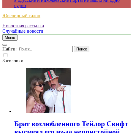
в одесские и николаевские порты не зашло ни одно
судно
Ювелирный салон
Новостная рассылка
Случайные новости
Меню
Найти:
Заголовки
Брат возлюбленного Тейлор Свифт
высмеял его из-за непристойной