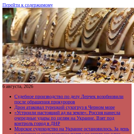
Перейти к содержимому
6 августа, 2026
Судебное производство по делу Лерчек возобновили
после обращения прокуроров
Дрон атаковал турецкий сухогруз в Черном море
«Устроили настоящий ад на земле». Россия нанесла
очередные удары по целям на Украине. Взят под
контроль город в ДНР
Морское судоходство на Украине остановилось. За день