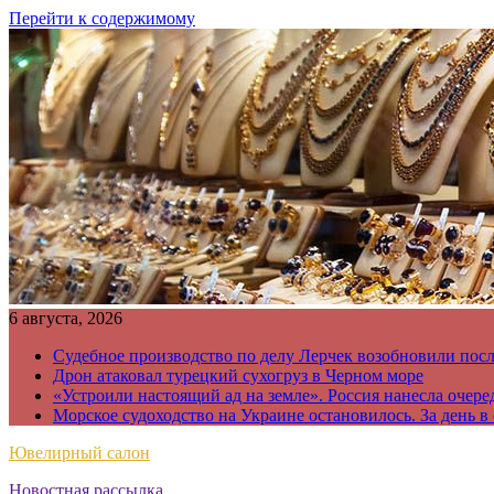
Перейти к содержимому
6 августа, 2026
Судебное производство по делу Лерчек возобновили пос
Дрон атаковал турецкий сухогруз в Черном море
«Устроили настоящий ад на земле». Россия нанесла очере
Морское судоходство на Украине остановилось. За день в
Ювелирный салон
Новостная рассылка