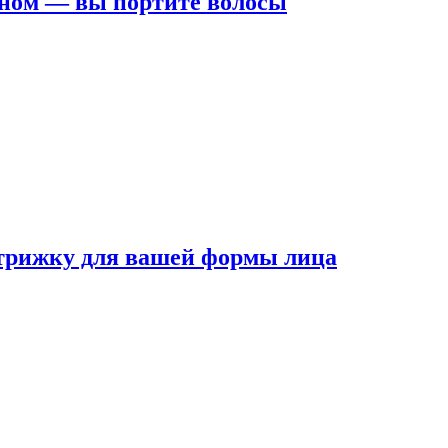
ном — вы портите волосы
трижку для вашей формы лица