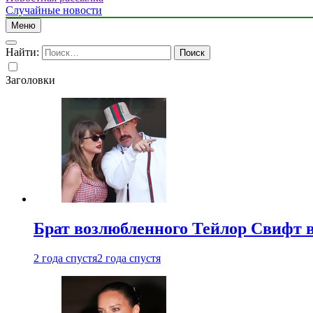
Случайные новости
Меню
Найти:
Заголовки
Брат возлюбленного Тейлор Свифт в
2 года спустя
2 года спустя