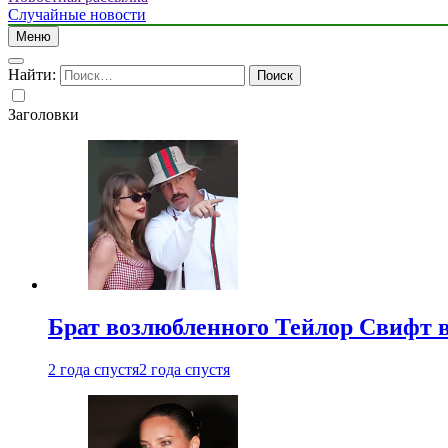
Случайные новости
Меню
Найти:
Заголовки
Брат возлюбленного Тейлор Свифт в
2 года спустя
2 года спустя