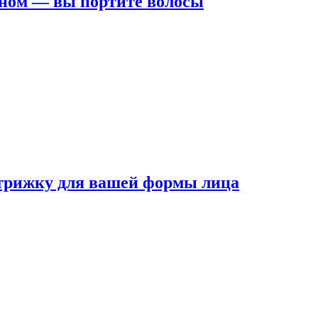
ном — вы портите волосы
трижку для вашей формы лица