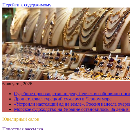
Перейти к содержимому
6 августа, 2026
Судебное производство по делу Лерчек возобновили пос
Дрон атаковал турецкий сухогруз в Черном море
«Устроили настоящий ад на земле». Россия нанесла очере
Морское судоходство на Украине остановилось. За день в
Ювелирный салон
Новостная рассылка