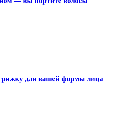
ном — вы портите волосы
трижку для вашей формы лица