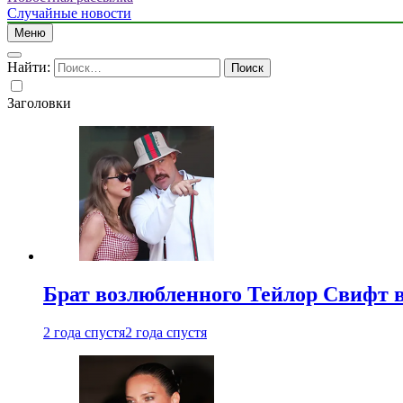
Случайные новости
Меню
Найти:
Заголовки
Брат возлюбленного Тейлор Свифт в
2 года спустя
2 года спустя