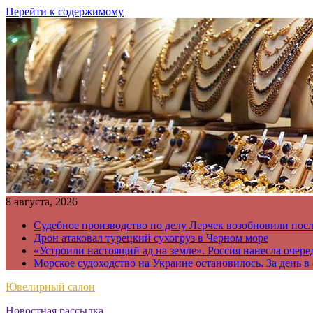
Перейти к содержимому
8 августа, 2026
Судебное производство по делу Лерчек возобновили пос
Дрон атаковал турецкий сухогруз в Черном море
«Устроили настоящий ад на земле». Россия нанесла очере
Морское судоходство на Украине остановилось. За день в
Ювелирный салон
Новостная рассылка