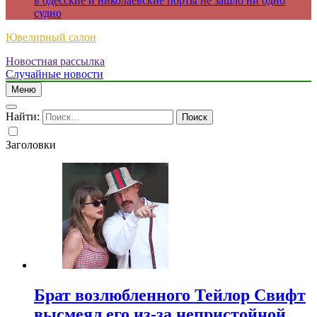
в одесские и николаевские порты не зашло ни одно
судно
Ювелирный салон
Новостная рассылка
Случайные новости
Меню
Найти:
Заголовки
Брат возлюбленного Тейлор Свифт
высмеял его из-за непристойной