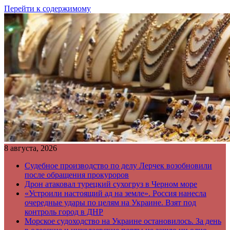
Перейти к содержимому
8 августа, 2026
Судебное производство по делу Лерчек возобновили
после обращения прокуроров
Дрон атаковал турецкий сухогруз в Черном море
«Устроили настоящий ад на земле». Россия нанесла
очередные удары по целям на Украине. Взят под
контроль город в ДНР
Морское судоходство на Украине остановилось. За день