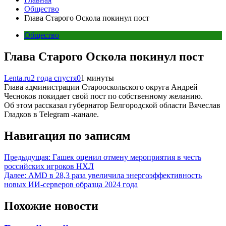
Общество
Глава Старого Оскола покинул пост
Общество
Глава Старого Оскола покинул пост
Lenta.ru
2 года спустя
0
1 минуты
Глава администрации Старооскольского округа Андрей
Чесноков покидает свой пост по собственному желанию.
Об этом рассказал губернатор Белгородской области Вячеслав
Гладков в Telegram -канале.
Навигация по записям
Предыдущая:
Гашек оценил отмену мероприятия в честь
российских игроков НХЛ
Далее:
AMD в 28,3 раза увеличила энергоэффективность
новых ИИ-серверов образца 2024 года
Похожие новости