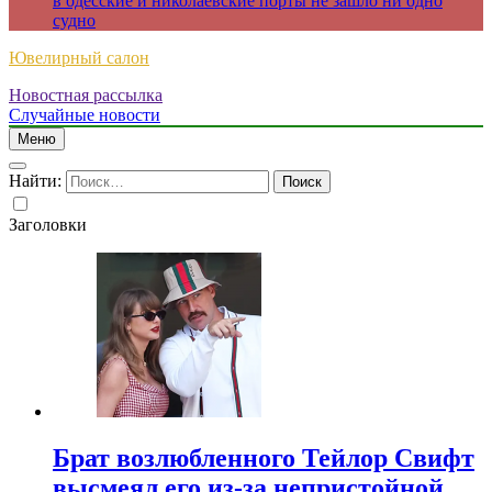
в одесские и николаевские порты не зашло ни одно
судно
Ювелирный салон
Новостная рассылка
Случайные новости
Меню
Найти:
Заголовки
Брат возлюбленного Тейлор Свифт
высмеял его из-за непристойной