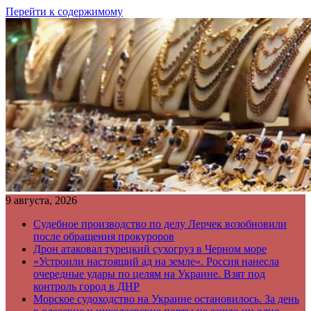
Перейти к содержимому
9 августа, 2026
Судебное производство по делу Лерчек возобновили
после обращения прокуроров
Дрон атаковал турецкий сухогруз в Черном море
«Устроили настоящий ад на земле». Россия нанесла
очередные удары по целям на Украине. Взят под
контроль город в ДНР
Морское судоходство на Украине остановилось. За день