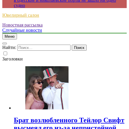
в одесские и николаевские порты не зашло ни одно
судно
Ювелирный салон
Новостная рассылка
Случайные новости
Меню
Найти:
Заголовки
Брат возлюбленного Тейлор Свифт
высмеял его из-за непристойной