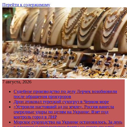
Перейти к содержимому
7 августа, 2026
Судебное производство по делу Лерчек возобновили
после обращения прокуроров
Дрон атаковал турецкий сухогруз в Черном море
«Устроили настоящий ад на земле». Россия нанесла
очередные удары по целям на Украине. Взят под
контроль город в ДНР
Морское судоходство на Украине остановилось. За день