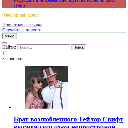
в одесские и николаевские порты не зашло ни одно
судно
Ювелирный салон
Новостная рассылка
Случайные новости
Меню
Найти:
Заголовки
Брат возлюбленного Тейлор Свифт
высмеял его из-за непристойной