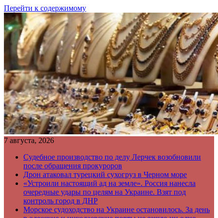
Перейти к содержимому
7 августа, 2026
Судебное производство по делу Лерчек возобновили
после обращения прокуроров
Дрон атаковал турецкий сухогруз в Черном море
«Устроили настоящий ад на земле». Россия нанесла
очередные удары по целям на Украине. Взят под
контроль город в ДНР
Морское судоходство на Украине остановилось. За день