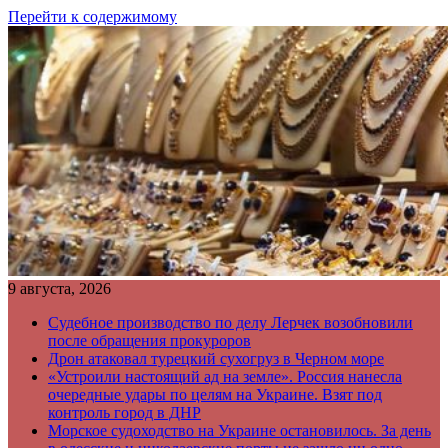
Перейти к содержимому
9 августа, 2026
Судебное производство по делу Лерчек возобновили
после обращения прокуроров
Дрон атаковал турецкий сухогруз в Черном море
«Устроили настоящий ад на земле». Россия нанесла
очередные удары по целям на Украине. Взят под
контроль город в ДНР
Морское судоходство на Украине остановилось. За день