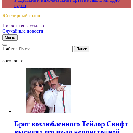
в одесские и николаевские порты не зашло ни одно
судно
Ювелирный салон
Новостная рассылка
Случайные новости
Меню
Найти:
Заголовки
Брат возлюбленного Тейлор Свифт
высмеял его из-за непристойной