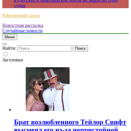
в одесские и николаевские порты не зашло ни одно
судно
Ювелирный салон
Новостная рассылка
Случайные новости
Меню
Найти:
Заголовки
Брат возлюбленного Тейлор Свифт
высмеял его из-за непристойной