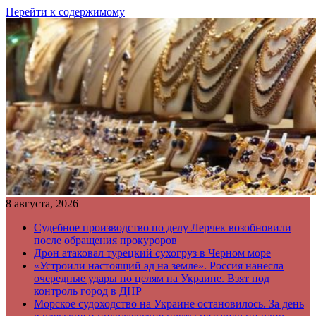
Перейти к содержимому
8 августа, 2026
Судебное производство по делу Лерчек возобновили
после обращения прокуроров
Дрон атаковал турецкий сухогруз в Черном море
«Устроили настоящий ад на земле». Россия нанесла
очередные удары по целям на Украине. Взят под
контроль город в ДНР
Морское судоходство на Украине остановилось. За день