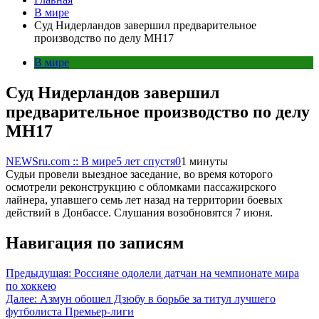
В мире
Cуд Нидерландов завершил предварительное
производство по делу MH17
В мире
Cуд Нидерландов завершил
предварительное производство по делу
MH17
NEWSru.com :: В мире
5 лет спустя
0
1 минуты
Судьи провели выездное заседание, во время которого
осмотрели реконструкцию с обломками пассажирского
лайнера, упавшего семь лет назад на территории боевых
действий в Донбассе. Слушания возобновятся 7 июня.
Навигация по записям
Предыдущая:
Россияне одолели датчан на чемпионате мира
по хоккею
Далее:
Азмун обошел Дзюбу в борьбе за титул лучшего
футболиста Премьер-лиги