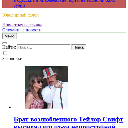
в одесские и николаевские порты не зашло ни одно
судно
Ювелирный салон
Новостная рассылка
Случайные новости
Меню
Найти:
Заголовки
Брат возлюбленного Тейлор Свифт
высмеял его из-за непристойной