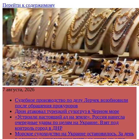
Перейти к содержимому
7 августа, 2026
Судебное производство по делу Лерчек возобновили
после обращения прокуроров
Дрон атаковал турецкий сухогруз в Черном море
«Устроили настоящий ад на земле». Россия нанесла
очередные удары по целям на Украине. Взят под
контроль город в ДНР
Морское судоходство на Украине остановилось. За день