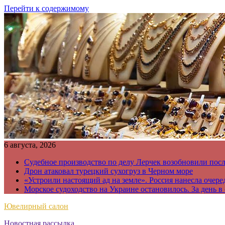
Перейти к содержимому
6 августа, 2026
Судебное производство по делу Лерчек возобновили пос
Дрон атаковал турецкий сухогруз в Черном море
«Устроили настоящий ад на земле». Россия нанесла очере
Морское судоходство на Украине остановилось. За день в
Ювелирный салон
Новостная рассылка