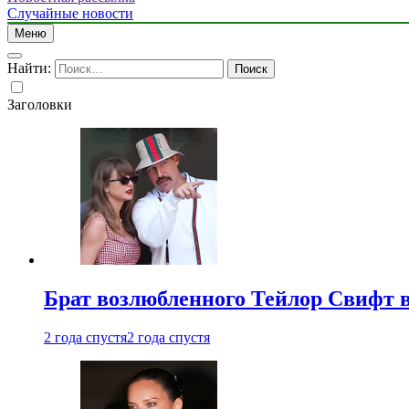
Случайные новости
Меню
Найти:
Заголовки
Брат возлюбленного Тейлор Свифт в
2 года спустя
2 года спустя