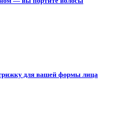
ном — вы портите волосы
трижку для вашей формы лица