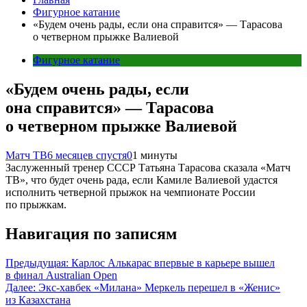
Фигурное катание
«Будем очень рады, если она справится» — Тарасова
о четверном прыжке Валиевой
Фигурное катание
«Будем очень рады, если
она справится» — Тарасова
о четверном прыжке Валиевой
Матч ТВ
6 месяцев спустя
0
1 минуты
Заслуженный тренер СССР Татьяна Тарасова сказала «Матч
ТВ», что будет очень рада, если Камиле Валиевой удастся
исполнить четверной прыжок на чемпионате России
по прыжкам.
Навигация по записям
Предыдущая:
Карлос Алькарас впервые в карьере вышел
в финал Australian Open
Далее:
Экс-хавбек «Милана» Меркель перешел в «Женис»
из Казахстана