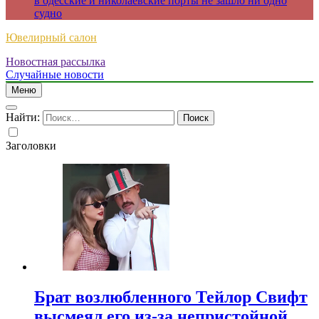
в одесские и николаевские порты не зашло ни одно
судно
Ювелирный салон
Новостная рассылка
Случайные новости
Меню
Найти:
Заголовки
Брат возлюбленного Тейлор Свифт
высмеял его из-за непристойной