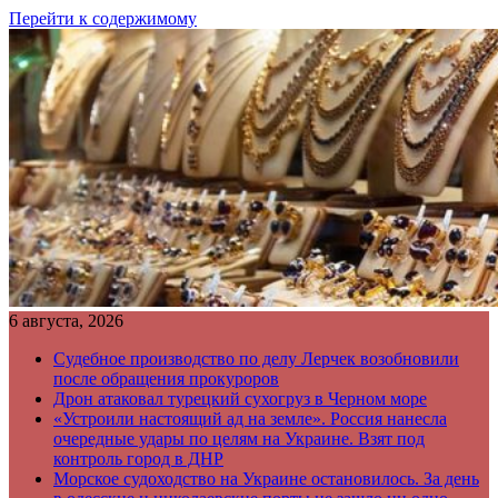
Перейти к содержимому
6 августа, 2026
Судебное производство по делу Лерчек возобновили
после обращения прокуроров
Дрон атаковал турецкий сухогруз в Черном море
«Устроили настоящий ад на земле». Россия нанесла
очередные удары по целям на Украине. Взят под
контроль город в ДНР
Морское судоходство на Украине остановилось. За день