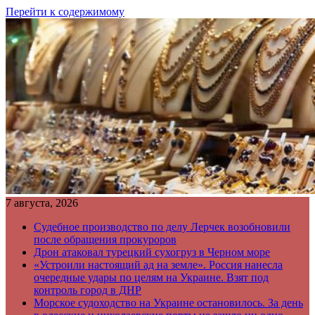
Перейти к содержимому
7 августа, 2026
Судебное производство по делу Лерчек возобновили
после обращения прокуроров
Дрон атаковал турецкий сухогруз в Черном море
«Устроили настоящий ад на земле». Россия нанесла
очередные удары по целям на Украине. Взят под
контроль город в ДНР
Морское судоходство на Украине остановилось. За день