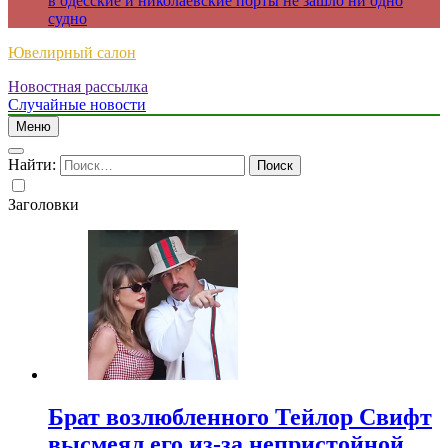
в одесские и николаевские порты не зашло ни одно
судно
Ювелирный салон
Новостная рассылка
Случайные новости
Меню
Найти:
Заголовки
Брат возлюбленного Тейлор Свифт
высмеял его из-за непристойной