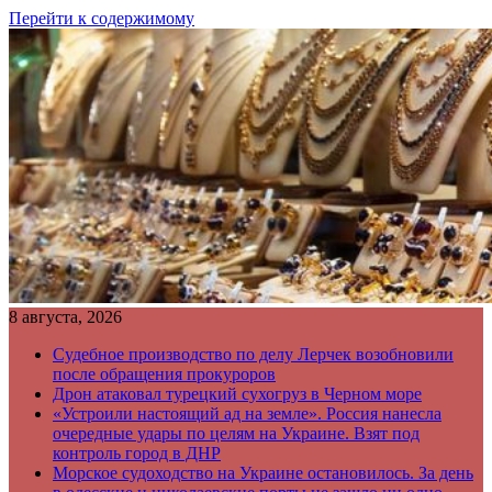
Перейти к содержимому
8 августа, 2026
Судебное производство по делу Лерчек возобновили
после обращения прокуроров
Дрон атаковал турецкий сухогруз в Черном море
«Устроили настоящий ад на земле». Россия нанесла
очередные удары по целям на Украине. Взят под
контроль город в ДНР
Морское судоходство на Украине остановилось. За день