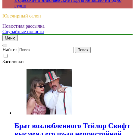
в одесские и николаевские порты не зашло ни одно
судно
Ювелирный салон
Новостная рассылка
Случайные новости
Меню
Найти:
Заголовки
Брат возлюбленного Тейлор Свифт
высмеял его из-за непристойной