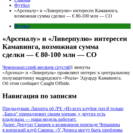
Футбол
«Арсеналу» и «Ливерпулю» интересен Камавинга,
возможная сумма сделки — € 80-100 млн — CO
Футбол
«Арсеналу» и «Ливерпулю» интересен
Камавинга, возможная сумма
сделки — € 80-100 млн — CO
Чемпионат.com
6 месяцев спустя
0
1 минуты
«Арсенал» и «Ливерпуль» проявляют интерес к центральному
полузащитнику мадридского «Реала» Эдуарду Камавинга.
Об этом сообщает Caught Offside.
Навигация по записям
Предыдущая:
Лапорта об ЛЧ: «Из всех клубов топ-8 только
„Барса“ принадлежит своим членам, у других есть
владельцы — наша модель работает.
Далее:
Депутат Свищев о возможном переходе Черышева
в кипрский клуб Савина: «У Дениса могут быть проблемы