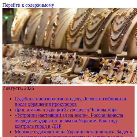
Перейти к содержимому
7 августа, 2026
Судебное производство по делу Лерчек возобновили
после обращения прокуроров
Дрон атаковал турецкий сухогруз в Черном море
«Устроили настоящий ад на земле». Россия нанесла
очередные удары по целям на Украине. Взят под
контроль город в ДНР
Морское судоходство на Украине остановилось. За день