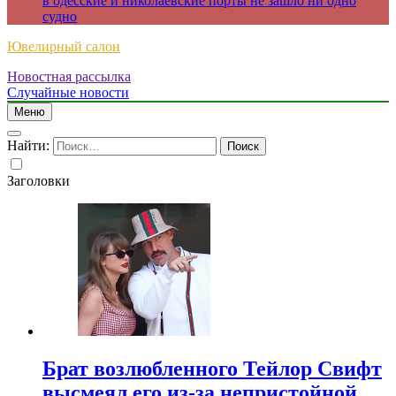
в одесские и николаевские порты не зашло ни одно
судно
Ювелирный салон
Новостная рассылка
Случайные новости
Меню
Найти:
Заголовки
Брат возлюбленного Тейлор Свифт
высмеял его из-за непристойной