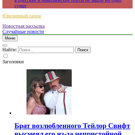
в одесские и николаевские порты не зашло ни одно
судно
Ювелирный салон
Новостная рассылка
Случайные новости
Меню
Найти:
Заголовки
Брат возлюбленного Тейлор Свифт
высмеял его из-за непристойной