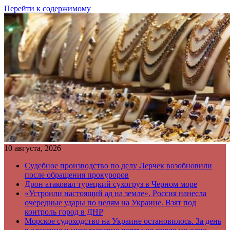
Перейти к содержимому
10 августа, 2026
Судебное производство по делу Лерчек возобновили
после обращения прокуроров
Дрон атаковал турецкий сухогруз в Черном море
«Устроили настоящий ад на земле». Россия нанесла
очередные удары по целям на Украине. Взят под
контроль город в ДНР
Морское судоходство на Украине остановилось. За день