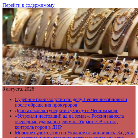
Перейти к содержимому
8 августа, 2026
Судебное производство по делу Лерчек возобновили
после обращения прокуроров
Дрон атаковал турецкий сухогруз в Черном море
«Устроили настоящий ад на земле». Россия нанесла
очередные удары по целям на Украине. Взят под
контроль город в ДНР
Морское судоходство на Украине остановилось. За день