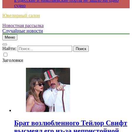
в одесские и николаевские порты не зашло ни одно
судно
Ювелирный салон
Новостная рассылка
Случайные новости
Меню
Найти:
Заголовки
Брат возлюбленного Тейлор Свифт
высмеял его из-за непристойной