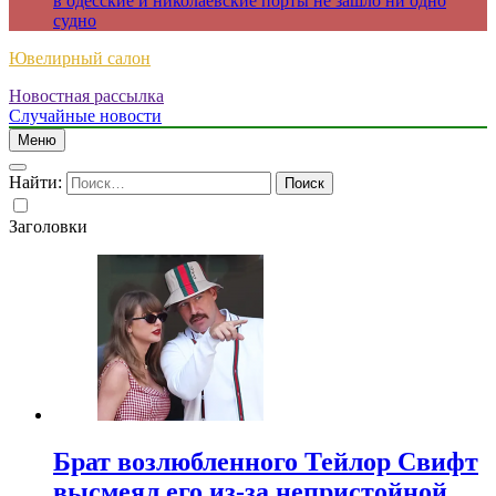
в одесские и николаевские порты не зашло ни одно
судно
Ювелирный салон
Новостная рассылка
Случайные новости
Меню
Найти:
Заголовки
Брат возлюбленного Тейлор Свифт
высмеял его из-за непристойной