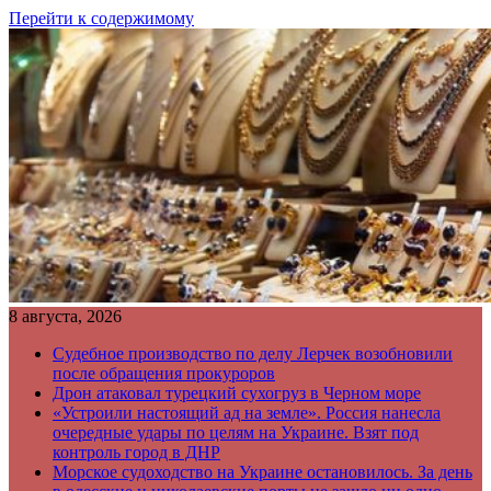
Перейти к содержимому
8 августа, 2026
Судебное производство по делу Лерчек возобновили
после обращения прокуроров
Дрон атаковал турецкий сухогруз в Черном море
«Устроили настоящий ад на земле». Россия нанесла
очередные удары по целям на Украине. Взят под
контроль город в ДНР
Морское судоходство на Украине остановилось. За день