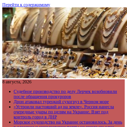
Перейти к содержимому
8 августа, 2026
Судебное производство по делу Лерчек возобновили
после обращения прокуроров
Дрон атаковал турецкий сухогруз в Черном море
«Устроили настоящий ад на земле». Россия нанесла
очередные удары по целям на Украине. Взят под
контроль город в ДНР
Морское судоходство на Украине остановилось. За день