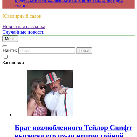
в одесские и николаевские порты не зашло ни одно
судно
Ювелирный салон
Новостная рассылка
Случайные новости
Меню
Найти:
Заголовки
Брат возлюбленного Тейлор Свифт
высмеял его из-за непристойной